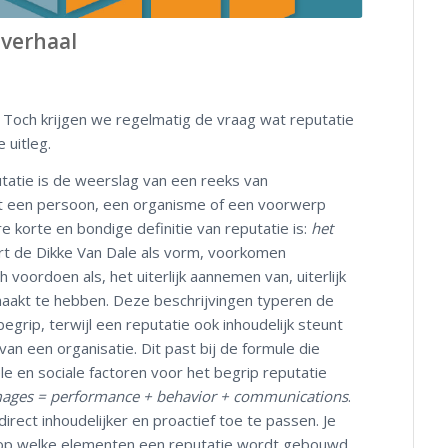
 verhaal
. Toch krijgen we regelmatig de vraag wat reputatie
 uitleg.
utatie is de weerslag van een reeks van
t een persoon, een organisme of een voorwerp
 korte en bondige definitie van reputatie is:
het
art de Dikke Van Dale als vorm, voorkomen
h voordoen als, het uiterlijk aannemen van, uiterlijk
aakt te hebben. Deze beschrijvingen typeren de
begrip, terwijl een reputatie ook inhoudelijk steunt
an een organisatie. Dit past bij de formule die
e en sociale factoren voor het begrip reputatie
mages = performance + behavior + communications
.
irect inhoudelijker en proactief toe te passen. Je
op welke elementen een reputatie wordt gebouwd.