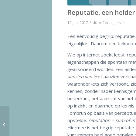
Reputatie, een helder
/
12 juni 2017
door
Cecile Janssen
Een eenvoudig begrip: reputatie
eigenlijk is. Daarom een beknopte
Wie op internet zoekt leest: rep
eigenschappen die spontaan me
geassocieerd worden. Een andere
aanzien van
. Het aanzien verkla
waaronder iets zich vertoont, zic
kennen, zonder nader kennisgem
buitenkant, het aanzicht van het 
op inzicht en daarmee op kennis v
Fombrun op basis van perceptuel
opstelde:
reputation = sum of i
Kernwaarden meten
Hiermee is het begrip reputatie d
kunt immers heel goed bepalen 