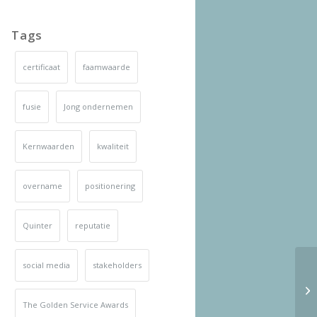
Tags
certificaat
faamwaarde
fusie
Jong ondernemen
Kernwaarden
kwaliteit
overname
positionering
Quinter
reputatie
social media
stakeholders
The Golden Service Awards