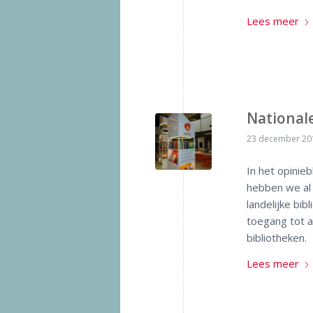
Lees meer
National
23 december 20
In het opinie
hebben we al
landelijke bib
toegang tot al
bibliotheken.
Lees meer