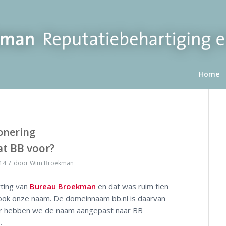
Home
onering
at BB voor?
/
14
door
Wim Broekman
rting van
Bureau Broekman
en dat was ruim tien
ook onze naam. De domeinnaam bb.nl is daarvan
ter hebben we de naam aangepast naar BB
.