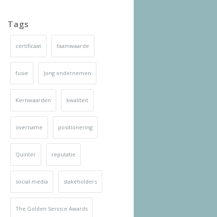
Tags
certificaat
faamwaarde
fusie
Jong ondernemen
Kernwaarden
kwaliteit
overname
positionering
Quinter
reputatie
social media
stakeholders
The Golden Service Awards