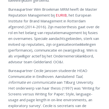
ideeënrijkdom geroemd.
Bureaupartner Wim Broekman MRM heeft de Master
Reputation Management bij
EURIB
, het European
Institute for Brand Management in Rotterdam
afgerond (2014-2016). Zijn masterthesis gaat over de
rol en het belang van reputatiemanagement bij fusies
en overnames. Speciale aandachtsgebieden, sterk van
invloed op reputaties, zijn organisatieontwikkelingen
(performance), communicatie en (wan)gedrag. Wim is
als vrijwilliger actief bij het Ondernemersklankbord,
adviseur team Gelderland. OO&I.
Bureaupartner Cecile Janssen studeerde HEAO
Communicatie in Eindhoven. Aansluitend
Taal,
informatie en communicatie
aan Tilburg University.
Het onderwerp van haar thesis (1997) was ‘Writing for
Screens versus Writing for Paper; Style, language-
usage and page length in on-line environments, an
exploratory survey’. Cecile is secretaris van de